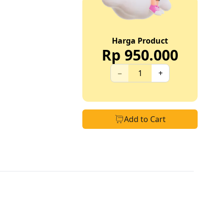
Harga Product
Rp
950.000
−
+
Add to Cart