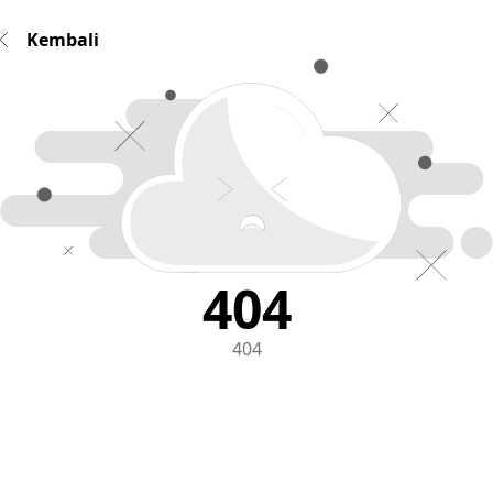
Kembali
404
404