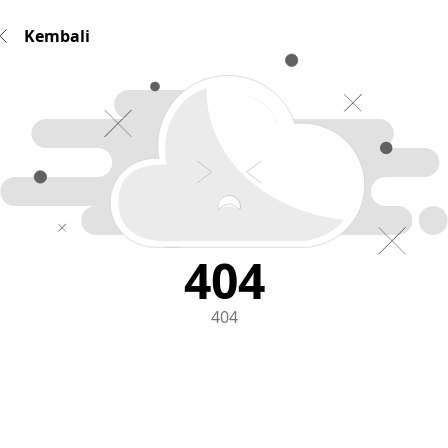
Kembali
404
404